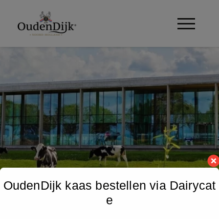
modal-check
string(5) "white"
OudenDijk kaas bestellen via Dairycat
Auteur:
Danielle
e