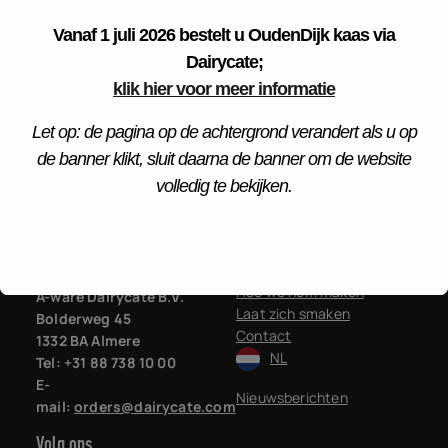
Home
Danielle
Vanaf 1 juli 2026 bestelt u OudenDijk kaas via
Dairycate;
klik hier voor meer informatie
Let op: de pagina op de achtergrond verandert als u op
de banner klikt, sluit daarna de banner om de website
volledig te bekijken.
OudenDijk
Pagina's
Home
Verkooporganisatie:
Hoe we hem maken
A-ware Dairycate B.V.
Laat zich smaken
Bolderweg 45
Contact
1332 BA Almere
NL
Tel: +31 88 738 10 00
E-
Nieuwsberichten
mail:
orders@dairycate.com
Volg ons